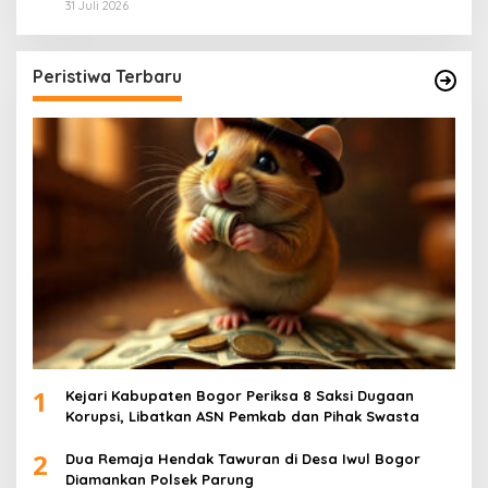
Paling Cuan & Volume Tertinggi 31 Juli 2026
31 Juli 2026
Peristiwa Terbaru
1
Kejari Kabupaten Bogor Periksa 8 Saksi Dugaan
Korupsi, Libatkan ASN Pemkab dan Pihak Swasta
2
Dua Remaja Hendak Tawuran di Desa Iwul Bogor
Diamankan Polsek Parung