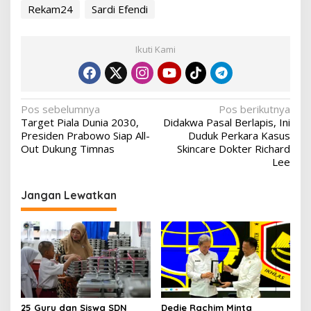
Rekam24
Sardi Efendi
Ikuti Kami
Navigasi
Pos sebelumnya
Pos berikutnya
Target Piala Dunia 2030,
Didakwa Pasal Berlapis, Ini
pos
Presiden Prabowo Siap All-
Duduk Perkara Kasus
Out Dukung Timnas
Skincare Dokter Richard
Lee
Jangan Lewatkan
25 Guru dan Siswa SDN
Dedie Rachim Minta