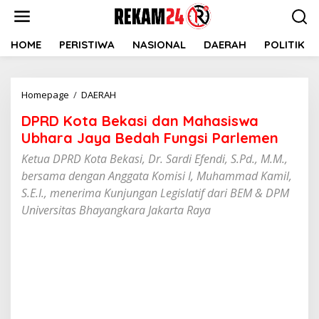
Lewati
ke
konten
HOME
PERISTIWA
NASIONAL
DAERAH
POLITIK
DPRD
Homepage
/
DAERAH
Kota
DPRD Kota Bekasi dan Mahasiswa
Bekasi
dan
Ubhara Jaya Bedah Fungsi Parlemen
Mahasiswa
Ketua DPRD Kota Bekasi, Dr. Sardi Efendi, S.Pd., M.M.,
Ubhara
bersama dengan Anggata Komisi I, Muhammad Kamil,
Jaya
Bedah
S.E.I., menerima Kunjungan Legislatif dari BEM & DPM
Fungsi
Universitas Bhayangkara Jakarta Raya
Parlemen