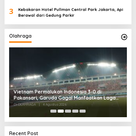
3
Kebakaran Hotel Pullman Central Park Jakarta, Api
Berawal dari Gedung Parkir
Olahraga
Tes Fisik Tahap II Jadi Tolok Ukur Kesiapan
 Laga
525 Atlet Kota Bogor Menuju Porprov Jabar
Di OLAHRAGA
|
1 Agustus 2026
Recent Post