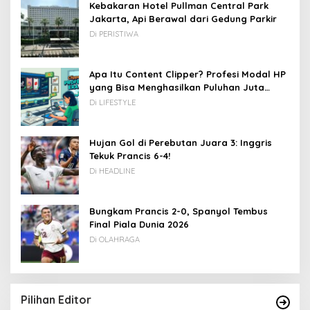
Kebakaran Hotel Pullman Central Park
Jakarta, Api Berawal dari Gedung Parkir
Di PERISTIWA
Apa Itu Content Clipper? Profesi Modal HP
yang Bisa Menghasilkan Puluhan Juta
Rupiah
Di LIFESTYLE
Hujan Gol di Perebutan Juara 3: Inggris
Tekuk Prancis 6-4!
Di HEADLINE
Bungkam Prancis 2-0, Spanyol Tembus
Final Piala Dunia 2026
Di OLAHRAGA
Pilihan Editor