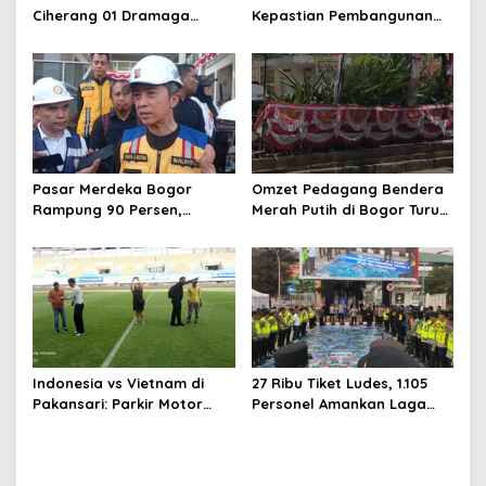
Ciherang 01 Dramaga
Kepastian Pembangunan
Diduga Keracunan
Terminal Baranangsiang ke
Makanan Bergizi Gratis
Kemenhub
Pasar Merdeka Bogor
Omzet Pedagang Bendera
Rampung 90 Persen,
Merah Putih di Bogor Turun,
Pedagang Mulai Pindah
Tergerus Belanja Online
September 2026
Jelang HUT RI
Indonesia vs Vietnam di
27 Ribu Tiket Ludes, 1.105
Pakansari: Parkir Motor
Personel Amankan Laga
Dipusatkan di Lapangan
Timnas Indonesia vs
Panahan
Vietnam di Pakansari