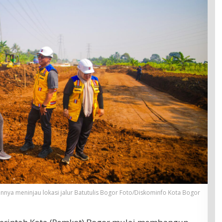
nnya meninjau lokasi jalur Batutulis Bogor Foto/Diskominfo Kota Bogor