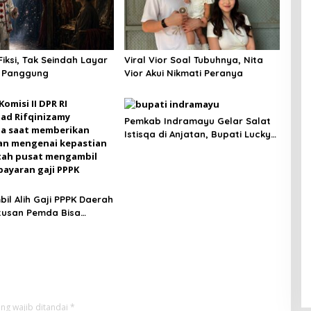
iksi, Tak Seindah Layar
Viral Vior Soal Tubuhnya, Nita
n Panggung
Vior Akui Nikmati Peranya
Pemkab Indramayu Gelar Salat
Istisqa di Anjatan, Bupati Lucky
Hakim Ajak Masyarakat Kuatkan
Ikhtiar Atasi Kekeringan
il Alih Gaji PPPK Daerah
tusan Pemda Bisa
s Lega
ng wajib ditandai
*