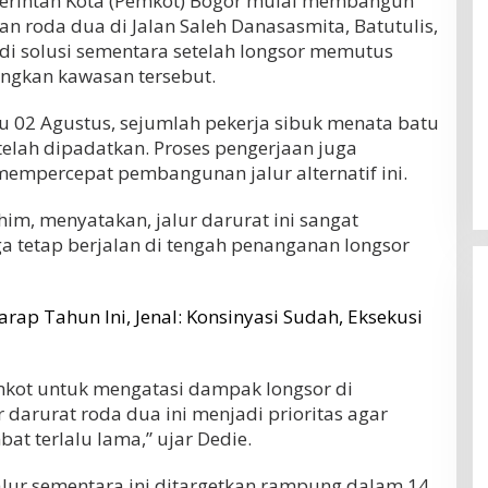
rintah Kota (Pemkot) Bogor mulai membangun
an roda dua di Jalan Saleh Danasasmita, Batutulis,
jadi solusi sementara setelah longsor memutus
gkan kawasan tersebut.
u 02 Agustus, sejumlah pekerja sibuk menata batu
g telah dipadatkan. Proses pengerjaan juga
mempercepat pembangunan jalur alternatif ini.
him, menyatakan, jalur darurat ini sangat
a tetap berjalan di tengah penanganan longsor
rap Tahun Ini, Jenal: Konsinyasi Sudah, Eksekusi
emkot untuk mengatasi dampak longsor di
 darurat roda dua ini menjadi prioritas agar
at terlalu lama,” ujar Dedie.
alur sementara ini ditargetkan rampung dalam 14