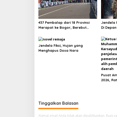
437 Pembalap dari 18 Provinsi
Jendela F
Merapat ke Bogor, Berebut
Di Depa
Gelar Bupati Cup 2026
Jendela Fiksi, Hujan yang
Menghapus Dosa Nara
Pusat Amb
2026, Ra
Bernapa
Tinggalkan Balasan
Alamat email Anda tidak akan dipublikasikan.
Ruas ya