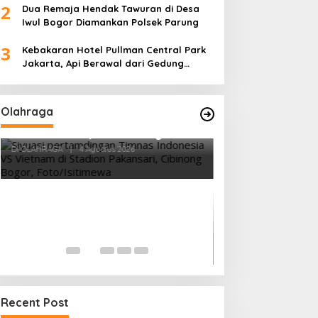
2
Dua Remaja Hendak Tawuran di Desa
Iwul Bogor Diamankan Polsek Parung
3
Kebakaran Hotel Pullman Central Park
Jakarta, Api Berawal dari Gedung
Parkir
Olahraga
Vietnam Permalukan Indonesia 3-
0 di Pakansari, Garuda Gagal
Manfaatkan Laga Kandang
Di OLAHRAGA
|
4 Agustus 2026
Tes Fisik Tahap I
Kesiapan 525 At
Menuju Porprov 
Di OLAHRAGA
|
1 Agus
Recent Post