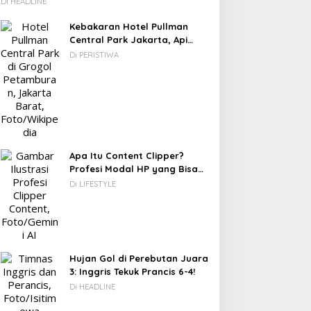
Kamboja hingga Vietnam
Di HEADLINE
Kebakaran Hotel Pullman
Central Park Jakarta, Api
Berawal dari Gedung Parkir
Di PERISTIWA
Apa Itu Content Clipper?
Profesi Modal HP yang Bisa
Menghasilkan Puluhan Juta
Di LIFESTYLE
Rupiah
Hujan Gol di Perebutan Juara
3: Inggris Tekuk Prancis 6-4!
Di HEADLINE