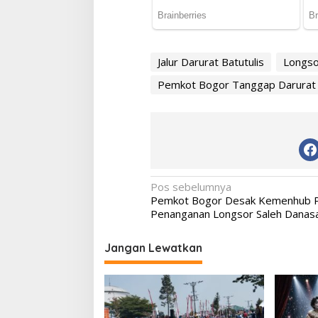
Jalur Darurat Batutulis
Longso
Pemkot Bogor Tanggap Darurat
Navigasi
Pos sebelumnya
Pemkot Bogor Desak Kemenhub 
pos
Penanganan Longsor Saleh Danas
Jangan Lewatkan