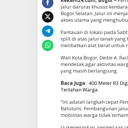
Rekam24.com, Bogor –
Peme
jalur darurat khusus kendara
Bogor Selatan. Jalur ini men
akses utama yang menghubun
Pantauan di lokasi pada Sabt
split di atas jalur tanah yan
melibatkan alat berat untuk 
Wali Kota Bogor, Dedie A. Rac
mendesak agar aktivitas warg
yang masih berlangsung.
Baca Juga
:
400 Meter R3 Diga
Tertahan Warga
“Ini adalah langkah cepat P
Batutulis. Pembangunan jalur
mobilitas warga tidak terhamb
Ia menegaskan, pengerjaan j