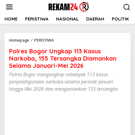
Lewati
ke
konten
HOME
PERISTIWA
NASIONAL
DAERAH
POLITIK
Polres
Homepage
/
PERISTIWA
Bogor
Polres Bogor Ungkap 113 Kasus
Ungkap
113
Narkoba, 155 Tersangka Diamankan
Kasus
Selama Januari–Mei 2026
Narkoba,
Polres Bogor mengungkap sebanyak 113 kasus
155
Tersangka
penyalahgunaan narkoba selama periode Januari
Diamankan
hingga Mei 2026 dan mengamankan 155 tersangka
Selama
Januari–
Mei
2026