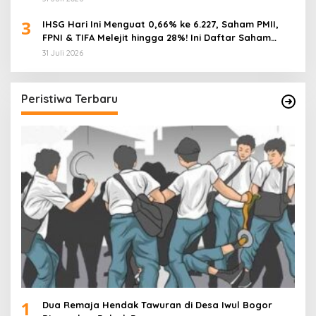
3
IHSG Hari Ini Menguat 0,66% ke 6.227, Saham PMII,
FPNI & TIFA Melejit hingga 28%! Ini Daftar Saham
Paling Cuan & Volume Tertinggi 31 Juli 2026
31 Juli 2026
Peristiwa Terbaru
1
Dua Remaja Hendak Tawuran di Desa Iwul Bogor