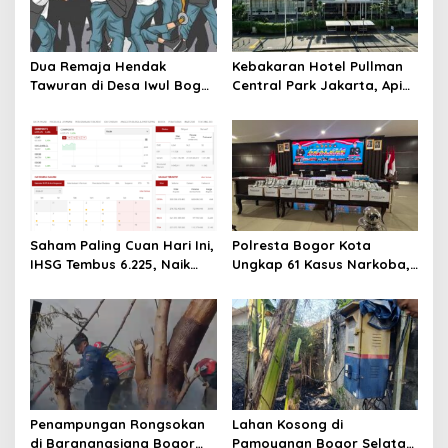
Dua Remaja Hendak
Kebakaran Hotel Pullman
Tawuran di Desa Iwul Bogor
Central Park Jakarta, Api
Diamankan Polsek Parung
Berawal dari Gedung Parkir
Saham Paling Cuan Hari Ini,
Polresta Bogor Kota
IHSG Tembus 6.225, Naik
Ungkap 61 Kasus Narkoba,
0,63%! Astra Internasional
68 Tersangka Ditangkap
Melonjak 3%, Saham DEWA
dalam Tiga Bulan
Pimpin Transaksi Rp300
Miliar
Penampungan Rongsokan
Lahan Kosong di
di Baranangsiang Bogor
Pamoyanan Bogor Selatan