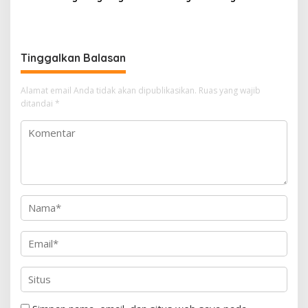
Terbakar, Diduga Akibat
Terbakar, Diduga Akibat
Korsleting Listrik
Korsleting Kabel Listrik
Tinggalkan Balasan
Alamat email Anda tidak akan dipublikasikan.
Ruas yang wajib
ditandai
*