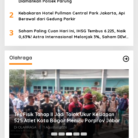
Diamankan Polsek Parung
2
Kebakaran Hotel Pullman Central Park Jakarta, Api
Berawal dari Gedung Parkir
3
Saham Paling Cuan Hari Ini, IHSG Tembus 6.225, Naik
0,63%! Astra Internasional Melonjak 3%, Saham DEWA
Pimpin Transaksi Rp300 Miliar
Olahraga
Tes Fisik Tahap II Jadi Tolok Ukur Kesiapan
H
525 Atlet Kota Bogor Menuju Porprov Jabar
G
Di OLAHRAGA
|
1 Agustus 2026
Di