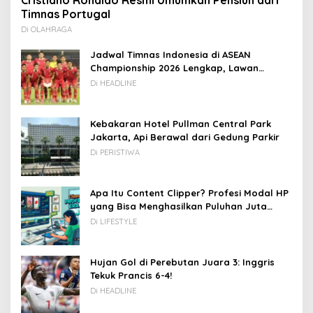
Timnas Portugal
Di OLAHRAGA
Jadwal Timnas Indonesia di ASEAN
Championship 2026 Lengkap, Lawan
Kamboja hingga Vietnam
Di HEADLINE
Kebakaran Hotel Pullman Central Park
Jakarta, Api Berawal dari Gedung Parkir
Di PERISTIWA
Apa Itu Content Clipper? Profesi Modal HP
yang Bisa Menghasilkan Puluhan Juta
Rupiah
Di LIFESTYLE
Hujan Gol di Perebutan Juara 3: Inggris
Tekuk Prancis 6-4!
Di HEADLINE