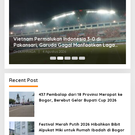
,
Vietnam Permalukan Indonesia 3-0 di
T
Pakansari, Garuda Gagal Manfaatkan Laga
5
Kandang
Di OLAHRAGA
|
4 Agustus 2026
Di
Recent Post
437 Pembalap dari 18 Provinsi Merapat ke
Bogor, Berebut Gelar Bupati Cup 2026
Festival Merah Putih 2026 Hibahkan Bibit
Alpukat Miki untuk Rumah Ibadah di Bogor