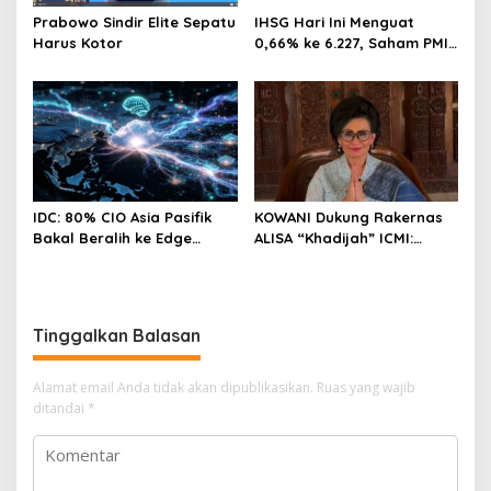
Prabowo Sindir Elite Sepatu
IHSG Hari Ini Menguat
Harus Kotor
0,66% ke 6.227, Saham PMII,
FPNI & TIFA Melejit hingga
28%! Ini Daftar Saham
Paling Cuan & Volume
Tertinggi 31 Juli 2026
IDC: 80% CIO Asia Pasifik
KOWANI Dukung Rakernas
Bakal Beralih ke Edge
ALISA “Khadijah” ICMI:
Computing demi GenAI
Perkuat Peran Perempuan
pada 2027
Menuju Indonesia Emas
Tinggalkan Balasan
Alamat email Anda tidak akan dipublikasikan.
Ruas yang wajib
ditandai
*