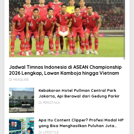
Jadwal Timnas Indonesia di ASEAN Championship
2026 Lengkap, Lawan Kamboja hingga Vietnam
Di HEADLINE
Kebakaran Hotel Pullman Central Park
Jakarta, Api Berawal dari Gedung Parkir
Di PERISTIWA
Apa Itu Content Clipper? Profesi Modal HP
yang Bisa Menghasilkan Puluhan Juta
Rupiah
Di LIFESTYLE