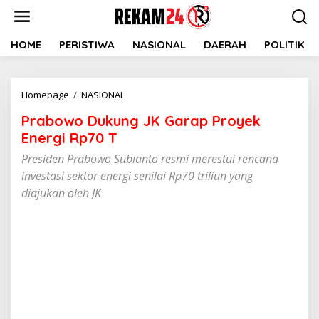
Lewati
ke
konten
HOME
PERISTIWA
NASIONAL
DAERAH
POLITIK
Prabowo
Homepage
/
NASIONAL
Dukung
Prabowo Dukung JK Garap Proyek
JK
Garap
Energi Rp70 T
Proyek
Presiden Prabowo Subianto resmi merestui rencana
Energi
investasi sektor energi senilai Rp70 triliun yang
Rp70
T
diajukan oleh JK