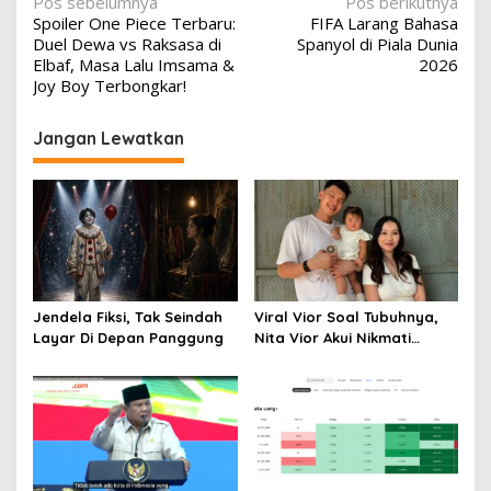
Navigasi
Pos sebelumnya
Pos berikutnya
Spoiler One Piece Terbaru:
FIFA Larang Bahasa
pos
Duel Dewa vs Raksasa di
Spanyol di Piala Dunia
Elbaf, Masa Lalu Imsama &
2026
Joy Boy Terbongkar!
Jangan Lewatkan
Jendela Fiksi, Tak Seindah
Viral Vior Soal Tubuhnya,
Layar Di Depan Panggung
Nita Vior Akui Nikmati
Peranya