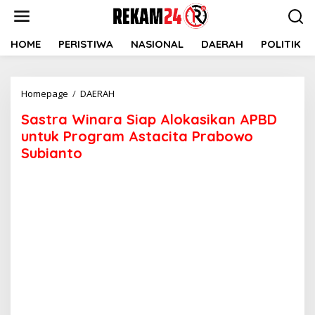
Lewati
ke
konten
HOME
PERISTIWA
NASIONAL
DAERAH
POLITIK
Sastra
Homepage
/
DAERAH
Winara
Sastra Winara Siap Alokasikan APBD
Siap
Alokasikan
untuk Program Astacita Prabowo
APBD
Subianto
untuk
Program
Astacita
Prabowo
Subianto