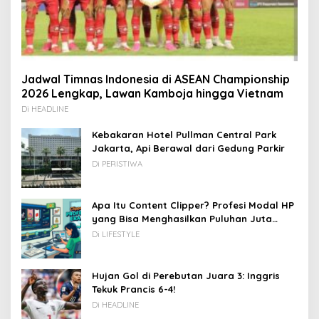
Jadwal Timnas Indonesia di ASEAN Championship
2026 Lengkap, Lawan Kamboja hingga Vietnam
Di HEADLINE
Kebakaran Hotel Pullman Central Park
Jakarta, Api Berawal dari Gedung Parkir
Di PERISTIWA
Apa Itu Content Clipper? Profesi Modal HP
yang Bisa Menghasilkan Puluhan Juta
Rupiah
Di LIFESTYLE
Hujan Gol di Perebutan Juara 3: Inggris
Tekuk Prancis 6-4!
Di HEADLINE