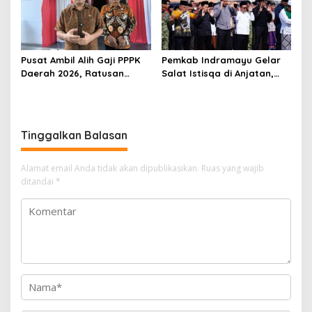
Pusat Ambil Alih Gaji PPPK
Pemkab Indramayu Gelar
Daerah 2026, Ratusan
Salat Istisqa di Anjatan,
Pemda Bisa Bernapas Lega
Bupati Lucky Hakim Ajak
Masyarakat Kuatkan
Ikhtiar Atasi Kekeringan
Tinggalkan Balasan
Alamat email Anda tidak akan dipublikasikan.
Ruas yang wajib
ditandai
*