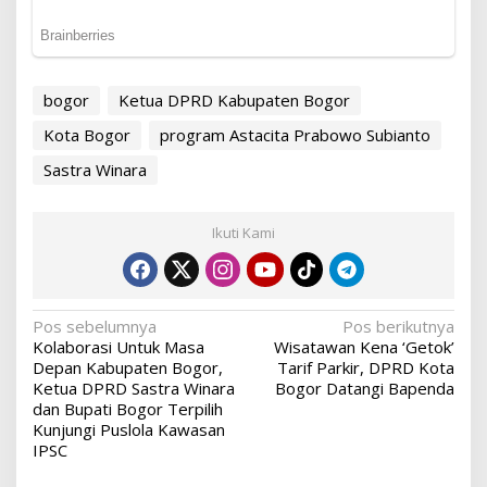
bogor
Ketua DPRD Kabupaten Bogor
Kota Bogor
program Astacita Prabowo Subianto
Sastra Winara
Ikuti Kami
Navigasi
Pos sebelumnya
Pos berikutnya
Kolaborasi Untuk Masa
Wisatawan Kena ‘Getok’
pos
Depan Kabupaten Bogor,
Tarif Parkir, DPRD Kota
Ketua DPRD Sastra Winara
Bogor Datangi Bapenda
dan Bupati Bogor Terpilih
Kunjungi Puslola Kawasan
IPSC