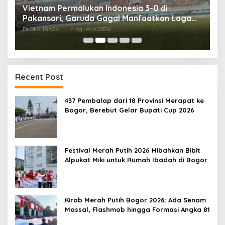
,
Vietnam Permalukan Indonesia 3-0 di
T
Pakansari, Garuda Gagal Manfaatkan Laga
5
Kandang
Di OLAHRAGA
|
4 Agustus 2026
Di
Recent Post
437 Pembalap dari 18 Provinsi Merapat ke
Bogor, Berebut Gelar Bupati Cup 2026
Festival Merah Putih 2026 Hibahkan Bibit
Alpukat Miki untuk Rumah Ibadah di Bogor
Kirab Merah Putih Bogor 2026: Ada Senam
Massal, Flashmob hingga Formasi Angka 81