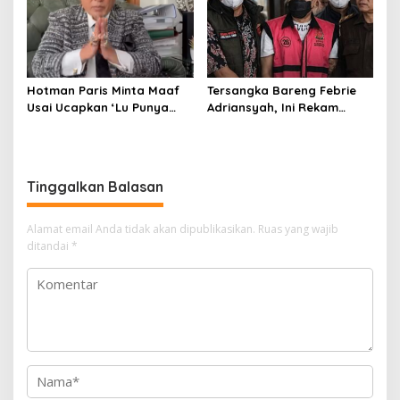
Hotman Paris Minta Maaf
Tersangka Bareng Febrie
Usai Ucapkan ‘Lu Punya
Adriansyah, Ini Rekam
Otak Enggak?’ kepada
Jejak Advokat Don Ritto
Wartawan
Tinggalkan Balasan
Alamat email Anda tidak akan dipublikasikan.
Ruas yang wajib
ditandai
*