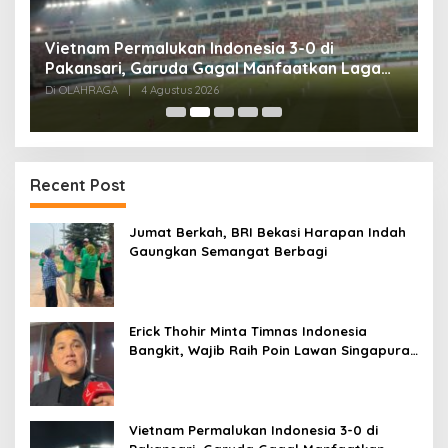
,
Vietnam Permalukan Indonesia 3-0 di
T
Pakansari, Garuda Gagal Manfaatkan Laga
5
Kandang
Di OLAHRAGA
|
4 Agustus 2026
Di
Recent Post
Jumat Berkah, BRI Bekasi Harapan Indah
Gaungkan Semangat Berbagi
Erick Thohir Minta Timnas Indonesia
Bangkit, Wajib Raih Poin Lawan Singapura
Usai Kalah 0-3 dari Vietnam
Vietnam Permalukan Indonesia 3-0 di