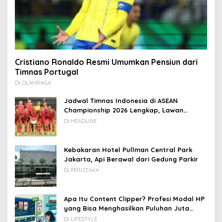
Cristiano Ronaldo Resmi Umumkan Pensiun dari
Timnas Portugal
Di OLAHRAGA
Jadwal Timnas Indonesia di ASEAN
Championship 2026 Lengkap, Lawan
Kamboja hingga Vietnam
Di HEADLINE
Kebakaran Hotel Pullman Central Park
Jakarta, Api Berawal dari Gedung Parkir
Di PERISTIWA
Apa Itu Content Clipper? Profesi Modal HP
yang Bisa Menghasilkan Puluhan Juta
Rupiah
Di LIFESTYLE