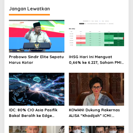
Jangan Lewatkan
Prabowo Sindir Elite Sepatu
IHSG Hari Ini Menguat
Harus Kotor
0,66% ke 6.227, Saham PMII,
FPNI & TIFA Melejit hingga
28%! Ini Daftar Saham
Paling Cuan & Volume
Tertinggi 31 Juli 2026
IDC: 80% CIO Asia Pasifik
KOWANI Dukung Rakernas
Bakal Beralih ke Edge
ALISA “Khadijah” ICMI:
Computing demi GenAI
Perkuat Peran Perempuan
pada 2027
Menuju Indonesia Emas