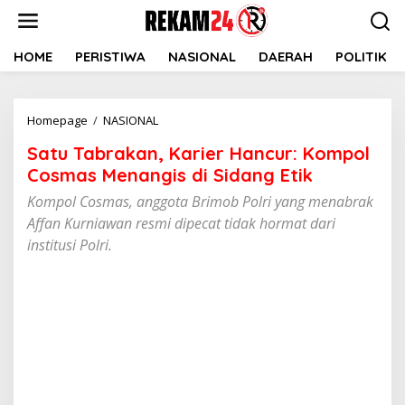
Lewati
ke
konten
HOME
PERISTIWA
NASIONAL
DAERAH
POLITIK
Satu
Homepage
/
NASIONAL
Tabrakan,
Satu Tabrakan, Karier Hancur: Kompol
Karier
Hancur:
Cosmas Menangis di Sidang Etik
Kompol
Kompol Cosmas, anggota Brimob Polri yang menabrak
Cosmas
Affan Kurniawan resmi dipecat tidak hormat dari
Menangis
di
institusi Polri.
Sidang
Etik