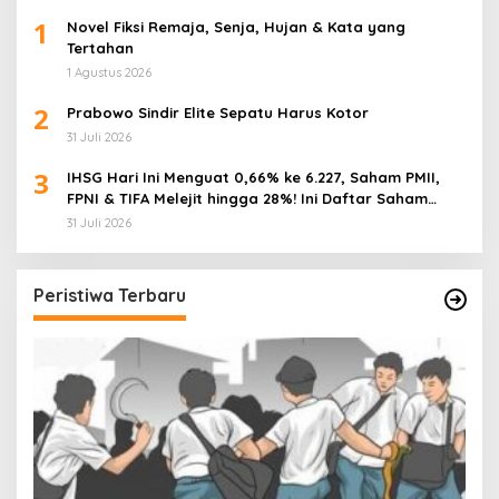
1
Novel Fiksi Remaja, Senja, Hujan & Kata yang
Tertahan
1 Agustus 2026
2
Prabowo Sindir Elite Sepatu Harus Kotor
31 Juli 2026
3
IHSG Hari Ini Menguat 0,66% ke 6.227, Saham PMII,
FPNI & TIFA Melejit hingga 28%! Ini Daftar Saham
Paling Cuan & Volume Tertinggi 31 Juli 2026
31 Juli 2026
Peristiwa Terbaru