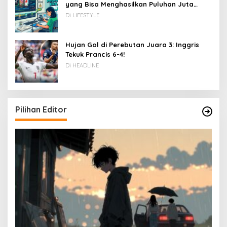
yang Bisa Menghasilkan Puluhan Juta
Rupiah
Di LIFESTYLE
Hujan Gol di Perebutan Juara 3: Inggris
Tekuk Prancis 6-4!
Di HEADLINE
Pilihan Editor