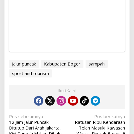
Jalur puncak
Kabupaten Bogor
sampah
sport and tourism
Ikuti Kami
Navigasi
Pos sebelumnya
Pos berikutnya
12 Jam Jalur Puncak
Ratusan Ribu Kendaraan
pos
Ditutup Dari Arah Jakarta,
Telah Masuki Kawasan
Kini Tengah Malam Dibuka
Wisata Puncak Bogor di