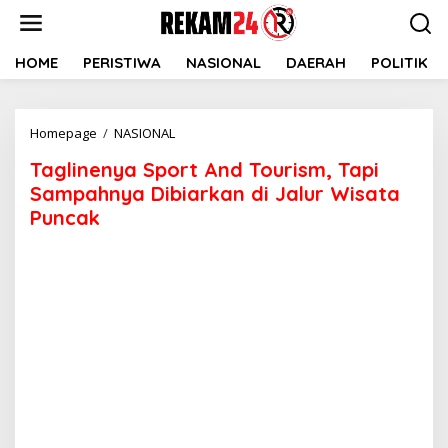
Lewati
ke
konten
HOME
PERISTIWA
NASIONAL
DAERAH
POLITIK
Taglinenya
Homepage
/
NASIONAL
Sport
Taglinenya Sport And Tourism, Tapi
And
Tourism,
Sampahnya Dibiarkan di Jalur Wisata
Tapi
Puncak
Sampahnya
Dibiarkan
di
Jalur
Wisata
Puncak