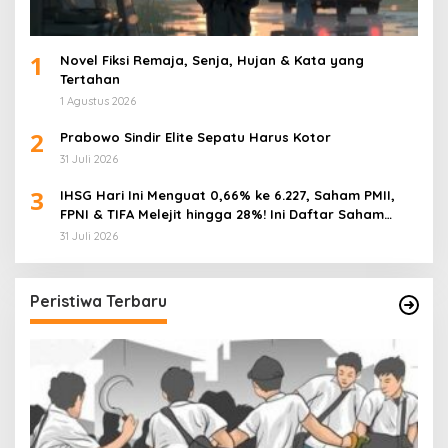
1
Novel Fiksi Remaja, Senja, Hujan & Kata yang
Tertahan
1 Agustus 2026
2
Prabowo Sindir Elite Sepatu Harus Kotor
31 Juli 2026
3
IHSG Hari Ini Menguat 0,66% ke 6.227, Saham PMII,
FPNI & TIFA Melejit hingga 28%! Ini Daftar Saham
Paling Cuan & Volume Tertinggi 31 Juli 2026
31 Juli 2026
Peristiwa Terbaru