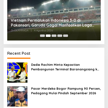
,
Vietnam Permalukan Indonesia 3-0 di
T
Pakansari, Garuda Gagal Manfaatkan Laga
5
Kandang
Di OLAHRAGA
|
4 Agustus 2026
Di
Recent Post
Dedie Rachim Minta Kepastian
Pembangunan Terminal Baranangsiang ke
Kemenhub
Pasar Merdeka Bogor Rampung 90 Persen,
Pedagang Mulai Pindah September 2026