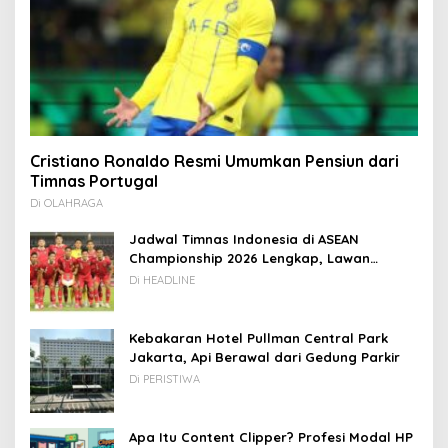
Cristiano Ronaldo Resmi Umumkan Pensiun dari
Timnas Portugal
Di OLAHRAGA
Jadwal Timnas Indonesia di ASEAN
Championship 2026 Lengkap, Lawan
Kamboja hingga Vietnam
Di HEADLINE
Kebakaran Hotel Pullman Central Park
Jakarta, Api Berawal dari Gedung Parkir
Di PERISTIWA
Apa Itu Content Clipper? Profesi Modal HP