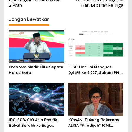
2 Arah
Hari Lebaran ke Tiga
Jangan Lewatkan
Prabowo Sindir Elite Sepatu
IHSG Hari Ini Menguat
Harus Kotor
0,66% ke 6.227, Saham PMII,
FPNI & TIFA Melejit hingga
28%! Ini Daftar Saham
Paling Cuan & Volume
Tertinggi 31 Juli 2026
IDC: 80% CIO Asia Pasifik
KOWANI Dukung Rakernas
Bakal Beralih ke Edge
ALISA “Khadijah” ICMI:
Computing demi GenAI
Perkuat Peran Perempuan