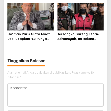
pada 2027
Menuju Indonesia Emas
Hotman Paris Minta Maaf
Tersangka Bareng Febrie
Usai Ucapkan ‘Lu Punya
Adriansyah, Ini Rekam
Otak Enggak?’ kepada
Jejak Advokat Don Ritto
Wartawan
Tinggalkan Balasan
Alamat email Anda tidak akan dipublikasikan.
Ruas yang wajib
ditandai
*