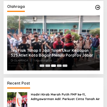
Olahraga
Tes Fisik Tahap II Jadi Tolok Ukur Kesiapan
H
525 Atlet Kota Bogor Menuju Porprov Jabar
G
Di OLAHRAGA
|
1 Agustus 2026
Di
Recent Post
Hadiri Kirab Merah Putih FMP ke-11,
Adityawarman Adil: Perkuat Cinta Tanah Air