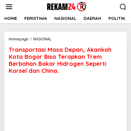
Lewati
ke
konten
HOME
PERISTIWA
NASIONAL
DAERAH
POLITIK
Transportasi
Homepage
/
NASIONAL
Masa
Transportasi Masa Depan, Akankah
Depan,
Akankah
Kota Bogor Bisa Terapkan Trem
Kota
Berbahan Bakar Hidrogen Seperti
Bogor
Korsel dan China.
Bisa
Terapkan
Trem
Berbahan
Bakar
Hidrogen
Seperti
Korsel
dan
China.