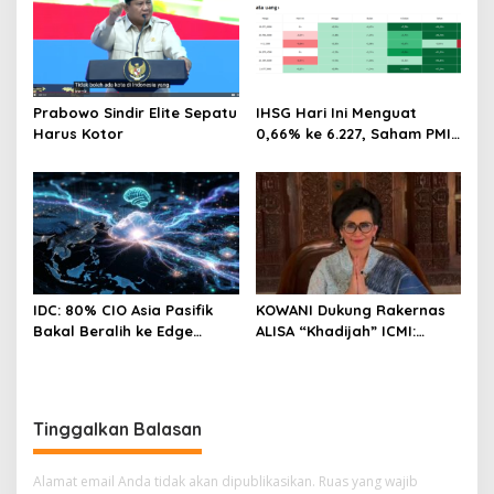
Prabowo Sindir Elite Sepatu
IHSG Hari Ini Menguat
Harus Kotor
0,66% ke 6.227, Saham PMII,
FPNI & TIFA Melejit hingga
28%! Ini Daftar Saham
Paling Cuan & Volume
Tertinggi 31 Juli 2026
IDC: 80% CIO Asia Pasifik
KOWANI Dukung Rakernas
Bakal Beralih ke Edge
ALISA “Khadijah” ICMI:
Computing demi GenAI
Perkuat Peran Perempuan
pada 2027
Menuju Indonesia Emas
Tinggalkan Balasan
Alamat email Anda tidak akan dipublikasikan.
Ruas yang wajib