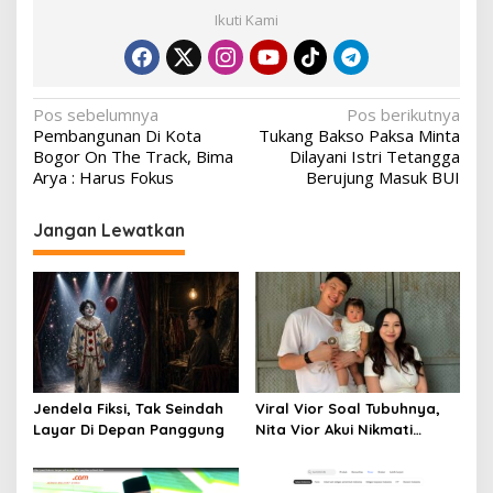
Ikuti Kami
Navigasi
Pos sebelumnya
Pos berikutnya
Pembangunan Di Kota
Tukang Bakso Paksa Minta
pos
Bogor On The Track, Bima
Dilayani Istri Tetangga
Arya : Harus Fokus
Berujung Masuk BUI
Jangan Lewatkan
Jendela Fiksi, Tak Seindah
Viral Vior Soal Tubuhnya,
Layar Di Depan Panggung
Nita Vior Akui Nikmati
Peranya