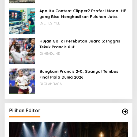
Apa Itu Content Clipper? Profesi Modal HP
yang Bisa Menghasilkan Puluhan Juta
Rupiah
Di LIFESTYLE
Hujan Gol di Perebutan Juara 3: Inggris
Tekuk Prancis 6-4!
Di HEADLINE
Bungkam Prancis 2-0, Spanyol Tembus
Final Piala Dunia 2026
Di OLAHRAGA
Pilihan Editor