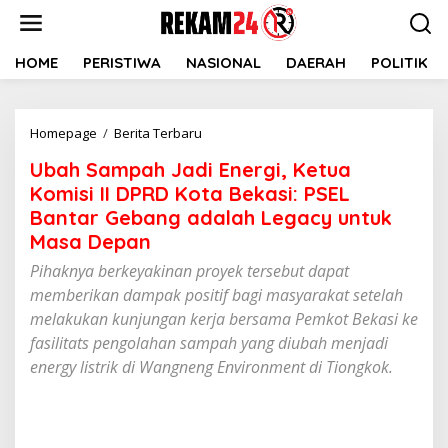
Lewati
ke
konten
HOME
PERISTIWA
NASIONAL
DAERAH
POLITIK
Ubah
Homepage
/
Berita Terbaru
Sampah
Ubah Sampah Jadi Energi, Ketua
Jadi
Energi,
Komisi II DPRD Kota Bekasi: PSEL
Ketua
Bantar Gebang adalah Legacy untuk
Komisi
Masa Depan
II
DPRD
Pihaknya berkeyakinan proyek tersebut dapat
Kota
memberikan dampak positif bagi masyarakat setelah
Bekasi:
melakukan kunjungan kerja bersama Pemkot Bekasi ke
PSEL
fasilitats pengolahan sampah yang diubah menjadi
Bantar
Gebang
energy listrik di Wangneng Environment di Tiongkok.
adalah
Legacy
untuk
Masa