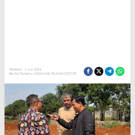
Depan
Redaksi
2 Juli 2026
Berita Terbaru
,
HEADLINE
,
PILIHAN EDITOR