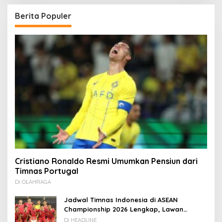
Berita Populer
Cristiano Ronaldo Resmi Umumkan Pensiun dari
Timnas Portugal
Di OLAHRAGA
Jadwal Timnas Indonesia di ASEAN
Championship 2026 Lengkap, Lawan
Kamboja hingga Vietnam
Di HEADLINE