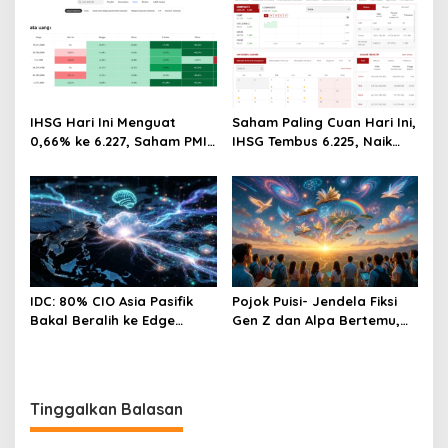
IHSG Hari Ini Menguat
Saham Paling Cuan Hari Ini,
0,66% ke 6.227, Saham PMII,
IHSG Tembus 6.225, Naik
FPNI & TIFA Melejit hingga
0,63%! Astra Internasional
28%! Ini Daftar Saham
Melonjak 3%, Saham DEWA
Paling Cuan & Volume
Pimpin Transaksi Rp300
Tertinggi 31 Juli 2026
Miliar
IDC: 80% CIO Asia Pasifik
Pojok Puisi- Jendela Fiksi
Bakal Beralih ke Edge
Gen Z dan Alpa Bertemu,
Computing demi GenAI
Dengan Segala Imaji, Asa,
pada 2027
Impian Dan Cinta
Tinggalkan Balasan