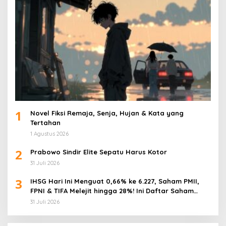
1
Novel Fiksi Remaja, Senja, Hujan & Kata yang
Tertahan
1 Agustus 2026
2
Prabowo Sindir Elite Sepatu Harus Kotor
31 Juli 2026
3
IHSG Hari Ini Menguat 0,66% ke 6.227, Saham PMII,
FPNI & TIFA Melejit hingga 28%! Ini Daftar Saham
Paling Cuan & Volume Tertinggi 31 Juli 2026
31 Juli 2026