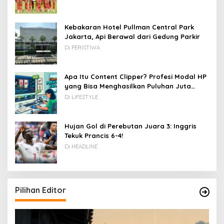
Kebakaran Hotel Pullman Central Park
Jakarta, Api Berawal dari Gedung Parkir
Di PERISTIWA
Apa Itu Content Clipper? Profesi Modal HP
yang Bisa Menghasilkan Puluhan Juta
Rupiah
Di LIFESTYLE
Hujan Gol di Perebutan Juara 3: Inggris
Tekuk Prancis 6-4!
Di HEADLINE
Pilihan Editor