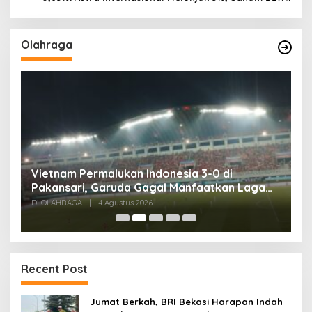
Pimpin Transaksi Rp300 Miliar
Olahraga
,
Vietnam Permalukan Indonesia 3-0 di
T
Pakansari, Garuda Gagal Manfaatkan Laga
5
Kandang
Di OLAHRAGA
|
4 Agustus 2026
Di
Recent Post
Jumat Berkah, BRI Bekasi Harapan Indah