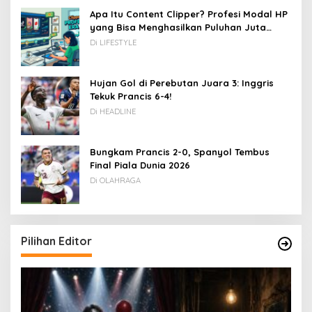
Apa Itu Content Clipper? Profesi Modal HP
yang Bisa Menghasilkan Puluhan Juta
Rupiah
Di LIFESTYLE
Hujan Gol di Perebutan Juara 3: Inggris
Tekuk Prancis 6-4!
Di HEADLINE
Bungkam Prancis 2-0, Spanyol Tembus
Final Piala Dunia 2026
Di OLAHRAGA
Pilihan Editor