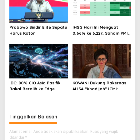
Prabowo Sindir Elite Sepatu
IHSG Hari Ini Menguat
Harus Kotor
0,66% ke 6.227, Saham PMII,
FPNI & TIFA Melejit hingga
28%! Ini Daftar Saham
Paling Cuan & Volume
Tertinggi 31 Juli 2026
IDC: 80% CIO Asia Pasifik
KOWANI Dukung Rakernas
Bakal Beralih ke Edge
ALISA “Khadijah” ICMI:
Computing demi GenAI
Perkuat Peran Perempuan
pada 2027
Menuju Indonesia Emas
Tinggalkan Balasan
Alamat email Anda tidak akan dipublikasikan.
Ruas yang wajib
ditandai
*