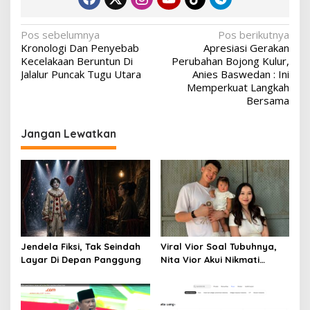
Navigasi
Pos sebelumnya
Pos berikutnya
Kronologi Dan Penyebab
Apresiasi Gerakan
pos
Kecelakaan Beruntun Di
Perubahan Bojong Kulur,
Jalalur Puncak Tugu Utara
Anies Baswedan : Ini
Memperkuat Langkah
Bersama
Jangan Lewatkan
Jendela Fiksi, Tak Seindah
Viral Vior Soal Tubuhnya,
Layar Di Depan Panggung
Nita Vior Akui Nikmati
Peranya