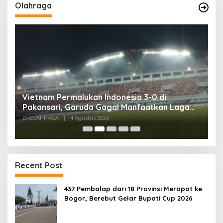
Olahraga
,
Vietnam Permalukan Indonesia 3-0 di
T
Pakansari, Garuda Gagal Manfaatkan Laga
5
Kandang
Di OLAHRAGA
|
4 Agustus 2026
Di
Recent Post
437 Pembalap dari 18 Provinsi Merapat ke
Bogor, Berebut Gelar Bupati Cup 2026