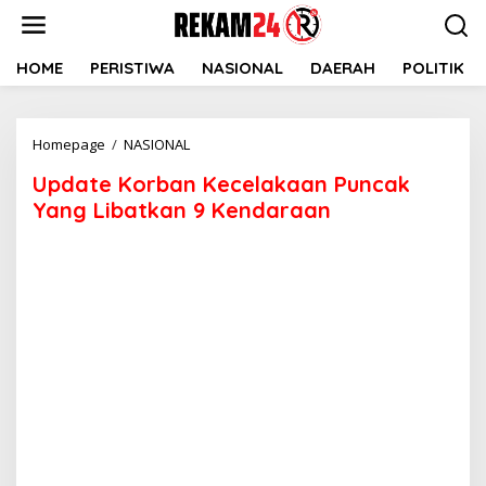
Lewati
ke
konten
HOME
PERISTIWA
NASIONAL
DAERAH
POLITIK
Update
Homepage
/
NASIONAL
Korban
Update Korban Kecelakaan Puncak
Kecelakaan
Puncak
Yang Libatkan 9 Kendaraan
Yang
Libatkan
9
Kendaraan