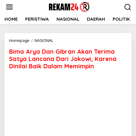
Lewati
ke
konten
HOME
PERISTIWA
NASIONAL
DAERAH
POLITIK
Bima
Homepage
/
NASIONAL
Arya
Bima Arya Dan Gibran Akan Terima
Dan
Gibran
Satya Lancana Dari Jokowi, Karena
Akan
Dinilai Baik Dalam Memimpin
Terima
Satya
Lancana
Dari
Jokowi,
Karena
Dinilai
Baik
Dalam
Memimpin