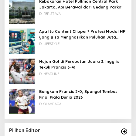
Kebakaran Hotel Pullman Central Park
Jakarta, Api Berawal dari Gedung Parkir
Di PERISTIWA
Apa Itu Content Clipper? Profesi Modal HP
yang Bisa Menghasilkan Puluhan Juta
Rupiah
Di LIFESTYLE
Hujan Gol di Perebutan Juara 3: Inggris
Tekuk Prancis 6-4!
Di HEADLINE
Bungkam Prancis 2-0, Spanyol Tembus
Final Piala Dunia 2026
Di OLAHRAGA
Pilihan Editor