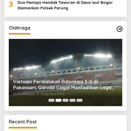
3
Dua Remaja Hendak Tawuran di Desa Iwul Bogor
Diamankan Polsek Parung
Olahraga
,
Vietnam Permalukan Indonesia 3-0 di
T
Pakansari, Garuda Gagal Manfaatkan Laga
5
Kandang
Di OLAHRAGA
|
4 Agustus 2026
Di
Recent Post