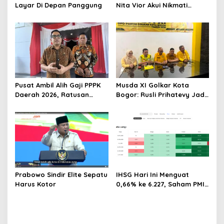
Layar Di Depan Panggung
Nita Vior Akui Nikmati
Peranya
Pusat Ambil Alih Gaji PPPK
Musda XI Golkar Kota
Daerah 2026, Ratusan
Bogor: Rusli Prihatevy Jadi
Pemda Bisa Bernapas Lega
Calon Tunggal Ketua DPD
Prabowo Sindir Elite Sepatu
IHSG Hari Ini Menguat
Harus Kotor
0,66% ke 6.227, Saham PMII,
FPNI & TIFA Melejit hingga
28%! Ini Daftar Saham
Paling Cuan & Volume
Tertinggi 31 Juli 2026