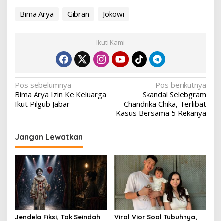
Bima Arya
Gibran
Jokowi
Ikuti Kami
Navigasi
Pos sebelumnya
Pos berikutnya
Bima Arya Izin Ke Keluarga
Skandal Selebgram
pos
Ikut Pilgub Jabar
Chandrika Chika, Terlibat
Kasus Bersama 5 Rekanya
Jangan Lewatkan
Jendela Fiksi, Tak Seindah
Viral Vior Soal Tubuhnya,