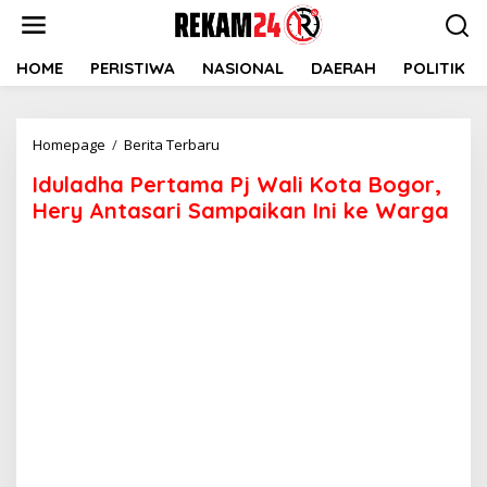
Lewati
ke
konten
HOME
PERISTIWA
NASIONAL
DAERAH
POLITIK
Iduladha
Homepage
/
Berita Terbaru
Pertama
Iduladha Pertama Pj Wali Kota Bogor,
Pj
Wali
Hery Antasari Sampaikan Ini ke Warga
Kota
Bogor,
Hery
Antasari
Sampaikan
Ini
ke
Warga