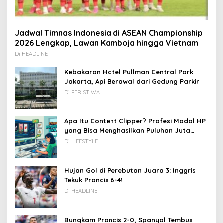
Jadwal Timnas Indonesia di ASEAN Championship
2026 Lengkap, Lawan Kamboja hingga Vietnam
Di HEADLINE
Kebakaran Hotel Pullman Central Park
Jakarta, Api Berawal dari Gedung Parkir
Di PERISTIWA
Apa Itu Content Clipper? Profesi Modal HP
yang Bisa Menghasilkan Puluhan Juta
Rupiah
Di LIFESTYLE
Hujan Gol di Perebutan Juara 3: Inggris
Tekuk Prancis 6-4!
Di HEADLINE
Bungkam Prancis 2-0, Spanyol Tembus