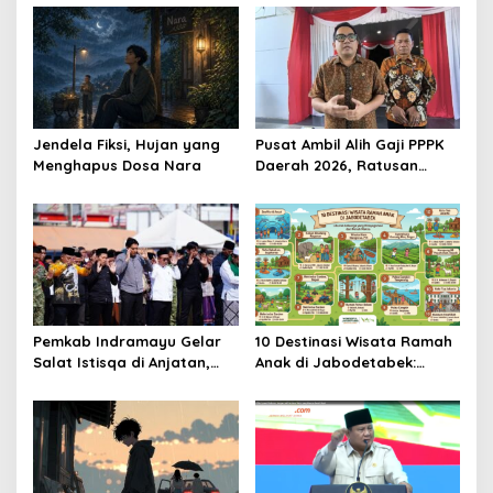
Jendela Fiksi, Hujan yang
Pusat Ambil Alih Gaji PPPK
Menghapus Dosa Nara
Daerah 2026, Ratusan
Pemda Bisa Bernapas Lega
Pemkab Indramayu Gelar
10 Destinasi Wisata Ramah
Salat Istisqa di Anjatan,
Anak di Jabodetabek:
Bupati Lucky Hakim Ajak
Liburan Keluarga yang
Masyarakat Kuatkan
Menyegarkan dan Penuh
Ikhtiar Atasi Kekeringan
Makna