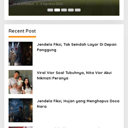
Kandang
Di OLAHRAGA
|
4 Agustus 2026
Di
Recent Post
Jendela Fiksi, Tak Seindah Layar Di Depan
Panggung
Viral Vior Soal Tubuhnya, Nita Vior Akui
Nikmati Peranya
Jendela Fiksi, Hujan yang Menghapus Dosa
Nara