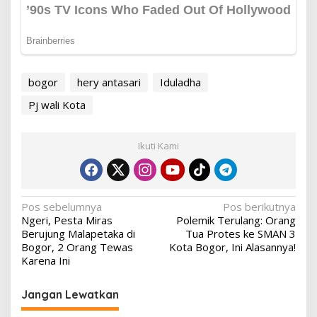
bogor
hery antasari
Iduladha
Pj wali Kota
Ikuti Kami
Navigasi
Pos sebelumnya
Pos berikutnya
Ngeri, Pesta Miras
Polemik Terulang: Orang
pos
Berujung Malapetaka di
Tua Protes ke SMAN 3
Bogor, 2 Orang Tewas
Kota Bogor, Ini Alasannya!
Karena Ini
Jangan Lewatkan