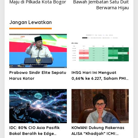
Maju di Pilkada Kota Bogor
Bawah Jembatan Satu Duit
Berwarna Hijau
Jangan Lewatkan
Prabowo Sindir Elite Sepatu
IHSG Hari Ini Menguat
Harus Kotor
0,66% ke 6.227, Saham PMII,
FPNI & TIFA Melejit hingga
28%! Ini Daftar Saham
Paling Cuan & Volume
Tertinggi 31 Juli 2026
IDC: 80% CIO Asia Pasifik
KOWANI Dukung Rakernas
Bakal Beralih ke Edge
ALISA “Khadijah” ICMI: