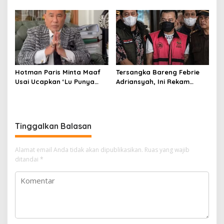
Computing demi GenAI
Perkuat Peran Perempuan
pada 2027
Menuju Indonesia Emas
Hotman Paris Minta Maaf
Tersangka Bareng Febrie
Usai Ucapkan ‘Lu Punya
Adriansyah, Ini Rekam
Otak Enggak?’ kepada
Jejak Advokat Don Ritto
Wartawan
Tinggalkan Balasan
Alamat email Anda tidak akan dipublikasikan.
Ruas yang wajib
ditandai
*