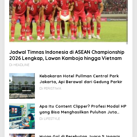
Jadwal Timnas Indonesia di ASEAN Championship
2026 Lengkap, Lawan Kamboja hingga Vietnam
Di HEADLINE
Kebakaran Hotel Pullman Central Park
Jakarta, Api Berawal dari Gedung Parkir
Di PERISTIWA
Apa Itu Content Clipper? Profesi Modal HP
yang Bisa Menghasilkan Puluhan Juta
Rupiah
Di LIFESTYLE
Hujan Gol di Perebutan Juara 3: Inggris