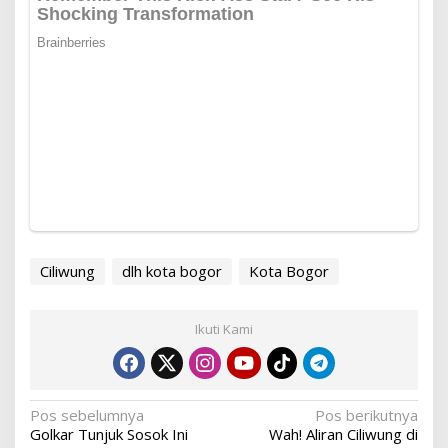
Ciliwung
dlh kota bogor
Kota Bogor
Ikuti Kami
Navigasi
Pos sebelumnya
Pos berikutnya
Golkar Tunjuk Sosok Ini
Wah! Aliran Ciliwung di
pos