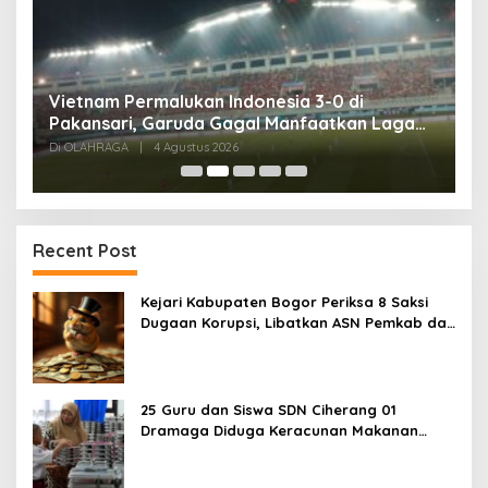
,
Vietnam Permalukan Indonesia 3-0 di
T
Pakansari, Garuda Gagal Manfaatkan Laga
5
Kandang
Di OLAHRAGA
|
4 Agustus 2026
Di
Recent Post
Kejari Kabupaten Bogor Periksa 8 Saksi
Dugaan Korupsi, Libatkan ASN Pemkab dan
Pihak Swasta
25 Guru dan Siswa SDN Ciherang 01
Dramaga Diduga Keracunan Makanan
Bergizi Gratis