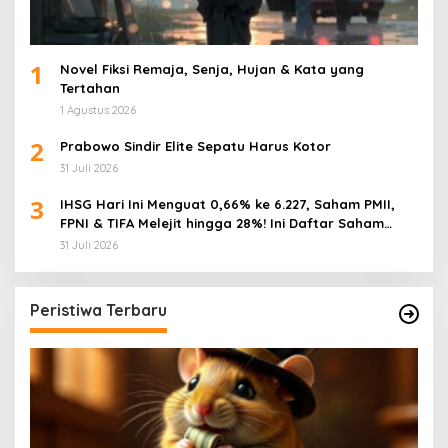
1
Novel Fiksi Remaja, Senja, Hujan & Kata yang
Tertahan
1 Agustus 2026
2
Prabowo Sindir Elite Sepatu Harus Kotor
31 Juli 2026
3
IHSG Hari Ini Menguat 0,66% ke 6.227, Saham PMII,
FPNI & TIFA Melejit hingga 28%! Ini Daftar Saham
Paling Cuan & Volume Tertinggi 31 Juli 2026
31 Juli 2026
Peristiwa Terbaru