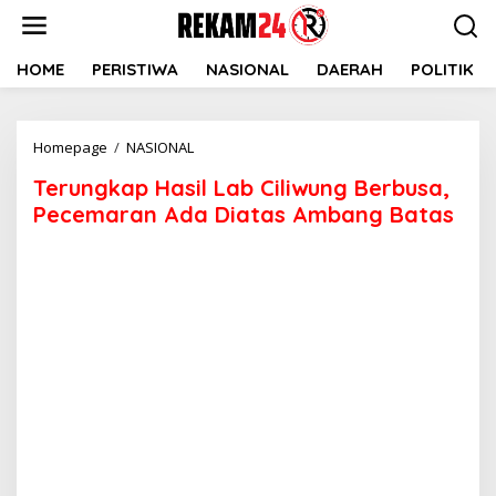
Lewati
ke
konten
HOME
PERISTIWA
NASIONAL
DAERAH
POLITIK
Terungkap
Homepage
/
NASIONAL
Hasil
Terungkap Hasil Lab Ciliwung Berbusa,
Lab
Ciliwung
Pecemaran Ada Diatas Ambang Batas
Berbusa,
Pecemaran
Ada
Diatas
Ambang
Batas