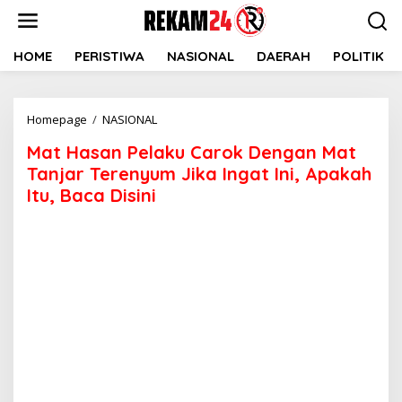
Lewati
ke
konten
HOME
PERISTIWA
NASIONAL
DAERAH
POLITIK
Mat
Homepage
/
NASIONAL
Hasan
Mat Hasan Pelaku Carok Dengan Mat
Pelaku
Carok
Tanjar Terenyum Jika Ingat Ini, Apakah
Dengan
Itu, Baca Disini
Mat
Tanjar
Terenyum
Jika
Ingat
Ini,
Apakah
Itu,
Baca
Disini