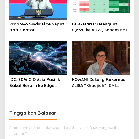
Prabowo Sindir Elite Sepatu
IHSG Hari Ini Menguat
Harus Kotor
0,66% ke 6.227, Saham PMII,
FPNI & TIFA Melejit hingga
28%! Ini Daftar Saham
Paling Cuan & Volume
Tertinggi 31 Juli 2026
IDC: 80% CIO Asia Pasifik
KOWANI Dukung Rakernas
Bakal Beralih ke Edge
ALISA “Khadijah” ICMI:
Computing demi GenAI
Perkuat Peran Perempuan
pada 2027
Menuju Indonesia Emas
Tinggalkan Balasan
Alamat email Anda tidak akan dipublikasikan.
Ruas yang wajib
ditandai
*