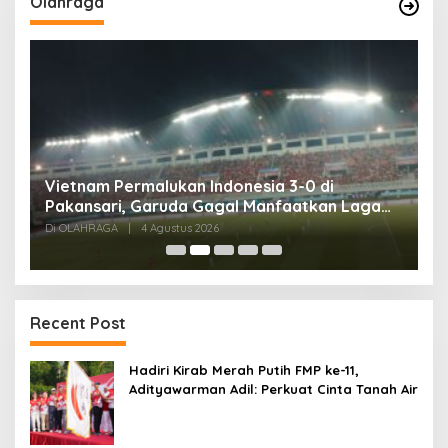
Olahraga
,
Vietnam Permalukan Indonesia 3-0 di
T
Pakansari, Garuda Gagal Manfaatkan Laga
5
Kandang
Di OLAHRAGA
|
4 Agustus 2026
Di
Recent Post
Hadiri Kirab Merah Putih FMP ke-11,
Adityawarman Adil: Perkuat Cinta Tanah Air