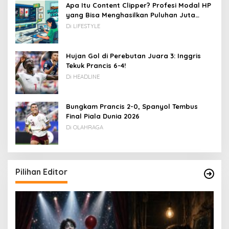
Apa Itu Content Clipper? Profesi Modal HP
yang Bisa Menghasilkan Puluhan Juta
Rupiah
Di LIFESTYLE
Hujan Gol di Perebutan Juara 3: Inggris
Tekuk Prancis 6-4!
Di HEADLINE
Bungkam Prancis 2-0, Spanyol Tembus
Final Piala Dunia 2026
Di OLAHRAGA
Pilihan Editor