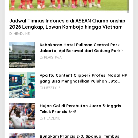
Jadwal Timnas Indonesia di ASEAN Championship
2026 Lengkap, Lawan Kamboja hingga Vietnam
Di HEADLINE
Kebakaran Hotel Pullman Central Park
Jakarta, Api Berawal dari Gedung Parkir
Di PERISTIWA
Apa Itu Content Clipper? Profesi Modal HP
yang Bisa Menghasilkan Puluhan Juta
Rupiah
Di LIFESTYLE
Hujan Gol di Perebutan Juara 3: Inggris
Tekuk Prancis 6-4!
Di HEADLINE
Bungkam Prancis 2-0, Spanyol Tembus