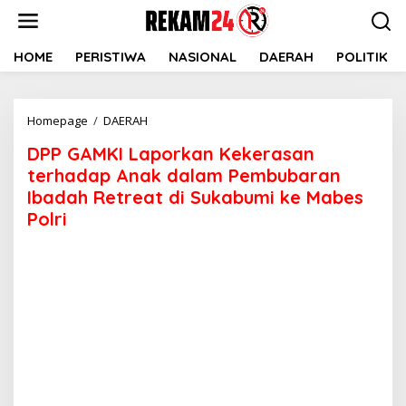
Lewati
ke
konten
HOME
PERISTIWA
NASIONAL
DAERAH
POLITIK
DPP
Homepage
/
DAERAH
GAMKI
DPP GAMKI Laporkan Kekerasan
Laporkan
Kekerasan
terhadap Anak dalam Pembubaran
terhadap
Ibadah Retreat di Sukabumi ke Mabes
Anak
Polri
dalam
Pembubaran
Ibadah
Retreat
di
Sukabumi
ke
Mabes
Polri