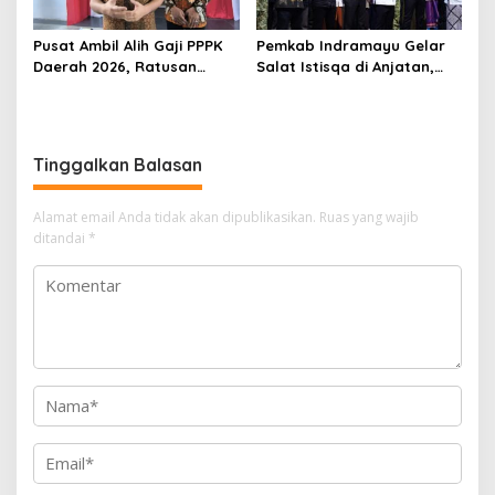
Pusat Ambil Alih Gaji PPPK
Pemkab Indramayu Gelar
Daerah 2026, Ratusan
Salat Istisqa di Anjatan,
Pemda Bisa Bernapas Lega
Bupati Lucky Hakim Ajak
Masyarakat Kuatkan
Ikhtiar Atasi Kekeringan
Tinggalkan Balasan
Alamat email Anda tidak akan dipublikasikan.
Ruas yang wajib
ditandai
*