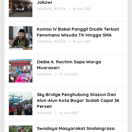
Jokowi
Oleh
NASIONAL
,
POLITIK
|
18 Juni 2023
Redaksi
Komisi IV Bakal Panggil Disdik Terkait
Fenomena Wisuda TK Hingga SMA
Oleh
NASIONAL
,
POLITIK
|
18 Juni 2023
Redaksi
Dedie A. Rachim Sapa Warga
Muarasari
Oleh
NASIONAL
|
17 Juni 2023
Redaksi
Sky Bridge Penghubung Stasiun Dan
Alun-Alun Kota Bogor Sudah Capai 36
Persen
Oleh
NASIONAL
|
16 Juni 2023
Redaksi
Swadaya Masyarakat Sindangrasa