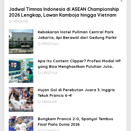
Jadwal Timnas Indonesia di ASEAN Championship
2026 Lengkap, Lawan Kamboja hingga Vietnam
Di HEADLINE
Kebakaran Hotel Pullman Central Park
Jakarta, Api Berawal dari Gedung Parkir
Di PERISTIWA
Apa Itu Content Clipper? Profesi Modal HP
yang Bisa Menghasilkan Puluhan Juta
Rupiah
Di LIFESTYLE
Hujan Gol di Perebutan Juara 3: Inggris
Tekuk Prancis 6-4!
Di HEADLINE
Bungkam Prancis 2-0, Spanyol Tembus
Final Piala Dunia 2026
Di OLAHRAGA