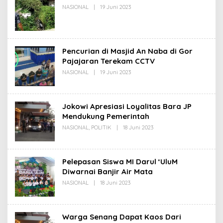
Oleh
NASIONAL
|
19 Juni 2023
Redaksi
Pencurian di Masjid An Naba di Gor
Pajajaran Terekam CCTV
Oleh
NASIONAL
|
19 Juni 2023
Redaksi
Jokowi Apresiasi Loyalitas Bara JP
Mendukung Pemerintah
Oleh
NASIONAL
,
POLITIK
|
18 Juni 2023
Redaksi
Pelepasan Siswa MI Darul ‘UluM
Diwarnai Banjir Air Mata
Oleh
NASIONAL
|
18 Juni 2023
Redaksi
Warga Senang Dapat Kaos Dari