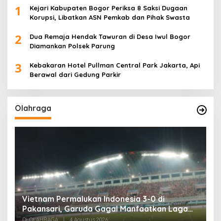
1
Kejari Kabupaten Bogor Periksa 8 Saksi Dugaan
Korupsi, Libatkan ASN Pemkab dan Pihak Swasta
2
Dua Remaja Hendak Tawuran di Desa Iwul Bogor
Diamankan Polsek Parung
3
Kebakaran Hotel Pullman Central Park Jakarta, Api
Berawal dari Gedung Parkir
Olahraga
,
Vietnam Permalukan Indonesia 3-0 di
T
Pakansari, Garuda Gagal Manfaatkan Laga
5
Kandang
Di OLAHRAGA
|
4 Agustus 2026
Di