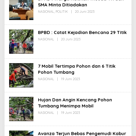
SMA Minta Ditiadakan
Oleh
NASIONAL
,
POLITIK
|
20 Juni 2023
Redaksi
BPBD : Catat Kejadian Bencana 29 Titik
Oleh
NASIONAL
|
20 Juni 2023
Redaksi
7 Mobil Tertimpa Pohon dan 6 Titik
Pohon Tumbang
Oleh
NASIONAL
|
19 Juni 2023
Redaksi
Hujan Dan Angin Kencang Pohon
Tumbang Menimpa Mobil
Oleh
NASIONAL
|
19 Juni 2023
Redaksi
Avanza Terjun Bebas Pengemudi Kabur