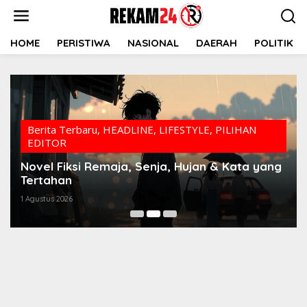
Lewati
ke
konten
HOME
PERISTIWA
NASIONAL
DAERAH
POLITIK
Berita Terbaru
,
HEADLINE
,
LIFESTYLE
,
PILIHAN
EDITOR
Novel Fiksi Remaja, Senja, Hujan & Kata yang
Tertahan
1 Agustus 2026